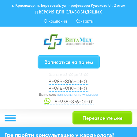
г. Краснодар, п. Березовый, ул. профессора Рудакова 8 , 2 этаж
ВЕРСИЯ ДЛЯ СЛАБОВИДЯЩИХ
О компании
Контакты
Записаться на прием
Звоните с 8-00 до 18-00
8-989-806-01-01
8-964-909-01-01
Вы можете
написать нам в whatsapp
8-938-876-01-01
Перезвоните мне
Где пройти консультацию у кардиолога?