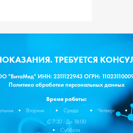
КАЗАНИЯ. ТРЕБУЕТСЯ КОНСУ
О "ВитаМед" ИНН: 2311122943 ОГРН: 1102311000
Политика обработки персональных данных
Время работы:
ельник
Вторник
Среда
Четверг
С 7:30 - До 18:00
Суббота