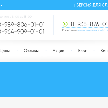
ВЕРСИЯ ДЛЯ 
аж
воните с 8-00 до 18-00
8-938-876-01
8-989-806-01-01
8-964-909-01-01
Вы можете
написать нам в what
Цены
Отзывы
Акции
Блог
Кон